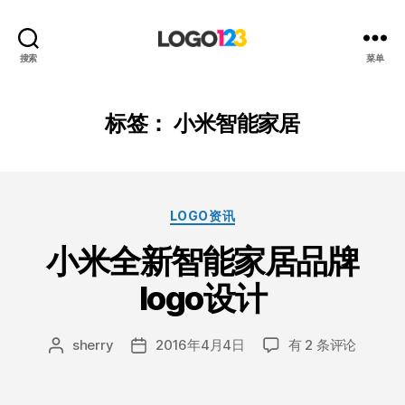
123
搜索
菜单
标
志
设
标签：
小米智能家居
计
博
客
分
LOGO资讯
类
小米全新智能家居品牌
logo设计
小
sherry
2016年4月4日
有 2 条评论
文
发
米
章
布
全
作
日
新