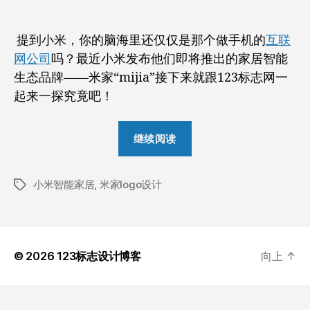
者
期
智
能
提到小米，你的脑海里还仅仅是那个做手机的
互联
家
网公司
吗？最近小米发布他们即将推出的家居智能
居
品
生态品牌——米家“mijia”接下来就跟123标志网一
牌
起来一探究竟吧！
logo
设
“小
计
继续阅读
米
全
小米智能家居
,
米家logo设计
新
标
签
智
能
家
© 2026
123标志设计博客
向上
↑
居
品
牌