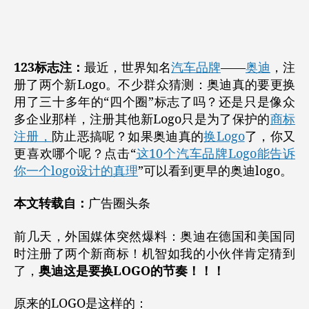
作
日
者
期
123标志注：
最近，世界知名
汽车品牌
——
奥迪
，注
册了两个新Logo。不少群众猜测：奥迪真的要更换
用了三十多年的“四个圈”标志了吗？还是只是像众
多企业那样，注册其他新Logo只是为了保护的
商标
注册，
防止恶搞呢？如果奥迪真的
换Logo
了，你又
更喜欢哪个呢？点击“
这10个汽车品牌Logo能告诉
你一个logo设计的真理
”可以看到更早的奥迪logo。
本文转载自：
广告圈头条
前几天，外国媒体突然爆料：奥迪在德国和美国同
时注册了两个新商标！机智如我的小伙伴肯定猜到
了，
奥迪这是要换LOGO的节奏！！！
原来的LOGO是这样的：