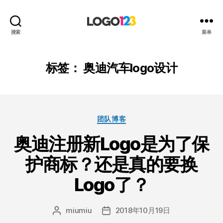
123
搜索
菜单
标
志
设
标签：
奥迪汽车logo设计
计
博
客
分
团队博客
类
奥迪注册新Logo是为了保
护商标？还是真的要换
Logo了？
miumiu
2018年10月19日
文
发
章
布