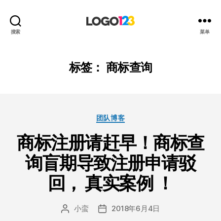
123
搜索
菜单
标
志
设
标签：
商标查询
计
博
客
分
团队博客
类
商标注册请赶早！商标查
询盲期导致注册申请驳
回， 真实案例 ！
小蛮
2018年6月4日
文
发
章
布