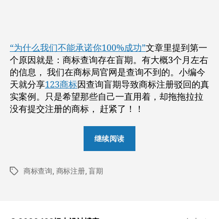
作
日
者
期
“为什么我们不能承诺你100%成功”
文章里提到第一
个原因就是：商标查询存在盲期。有大概3个月左右
的信息， 我们在商标局官网是查询不到的。小编今
天就分享
123商标
因查询盲期导致商标注册驳回的真
实案例。只是希望那些自己一直用着，却拖拖拉拉
没有提交注册的商标， 赶紧了！！
“商
继续阅读
标
注
商标查询
,
商标注册
,
盲期
册
标
签
请
赶
早！