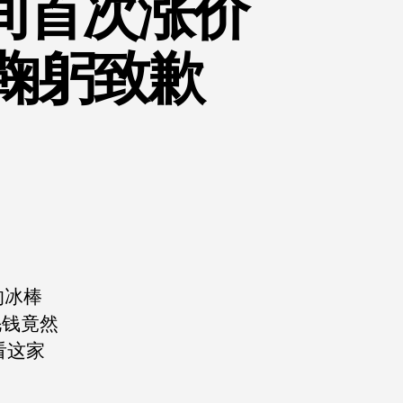
间首次涨价
鞠躬致歉
的冰棒
毛钱竟然
看这家