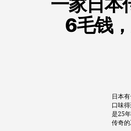
一家日本
6毛钱
日本有
口味得
是25
传奇的