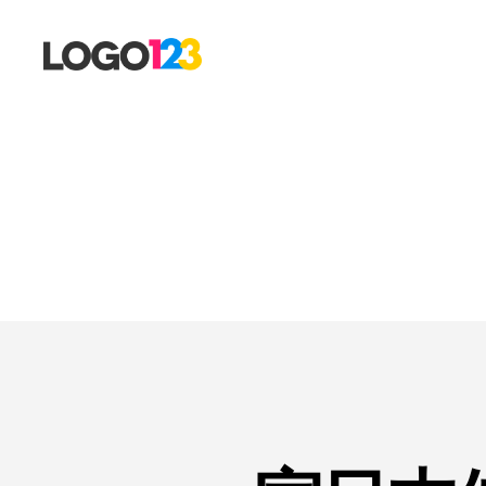
123
标
志
设
计
博
客