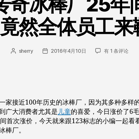
传奇冰棒厂25年
，竟然全体员工来
一
sherry
2016年4月10日
有 1 条评论
文
发
家
章
布
日
作
日
本
者
期
传
奇
冰
一家接近100年历史的冰棒厂，因为其多种多样
棒
厂
到广大消费者尤其是
儿童
的喜爱，今日涨价了6
25
年间首次涨价，今天就来跟123标志的小编一起看
年
冰棒厂。
间