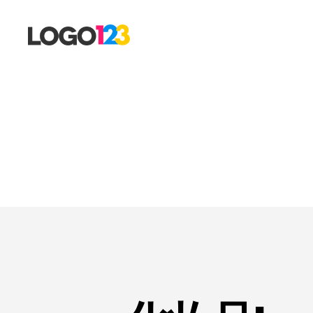
123
标
志
设
计
博
客