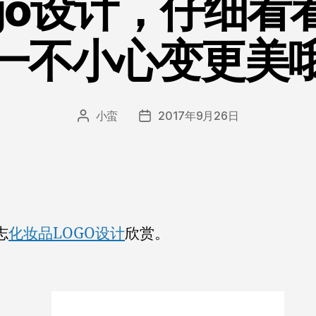
ogo设计，仔细看
一不小心变更美
小蛮
2017年9月26日
文
发
章
布
作
日
者
期
志
化妆品LOGO设计
欣赏。