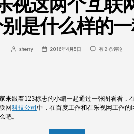
乐视这两个互联
分别是什么样的一
在
sherry
2016年4月5日
有 2 条评论
文
发
百
章
布
度
作
日
和
者
期
乐
视
这
家来跟着123标志的小编一起通过一张图看看，
两
个
联网
科技公司
中，在百度工作和在乐视网工作的
互
么吧。
联
网
“在