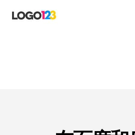
123
标
志
设
计
博
客