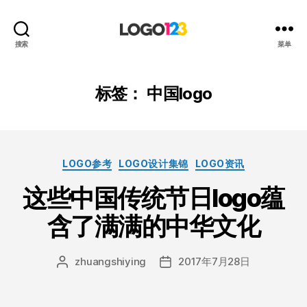
123
搜索
菜单
标
志
设
标签：
中国logo
计
博
客
分
LOGO参考
LOGO设计集锦
LOGO资讯
类
这些中国传统节日logo蕴
含了满满的中华文化
zhuangshiying
2017年7月28日
文
发
章
布
作
日