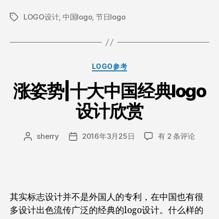
中
LOGO设计
,
中国logo
,
节日logo
国
标
签
传
统
节
分
LOGO参考
日
类
logo
涨姿势|十大中国经典logo
蕴
设计欣赏
含
了
涨
满
sherry
2016年3月25日
有 2 条评论
文
发
姿
章
布
满
势|
作
日
的
十
者
期
中
大
华
中
其实标志设计并不是外国人的专利，在中国也有很
国
文
多设计出色流传广泛的经典的logo设计。什么样的
经
化”